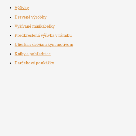
Výšivky
Drevené výrobky
Vyšívané minikabelky
Predkreslená výšivka v rámiku
Utierka s detvianskym motívom
Knihy a pohľadnice
Darčekové poukážky