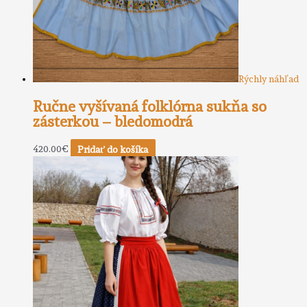
Rýchly náhľad
Ručne vyšívaná folklórna sukňa so
zásterkou – bledomodrá
420.00
€
Pridať do košíka