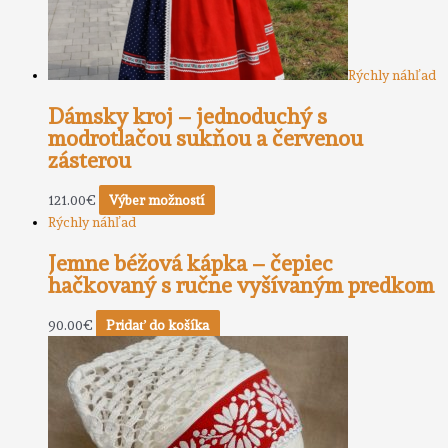
Rýchly náhľad
Dámsky kroj – jednoduchý s
modrotlačou sukňou a červenou
zásterou
121.00
€
Výber možností
Rýchly náhľad
Jemne béžová kápka – čepiec
hačkovaný s ručne vyšívaným predkom
90.00
€
Pridať do košíka