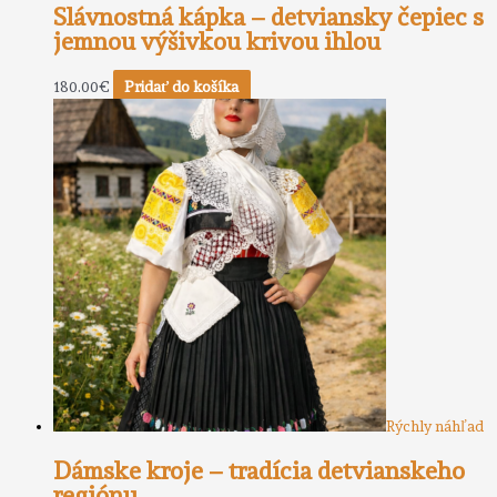
Slávnostná kápka – detviansky čepiec s
jemnou výšivkou krivou ihlou
180.00
€
Pridať do košíka
Rýchly náhľad
Dámske kroje – tradícia detvianskeho
regiónu