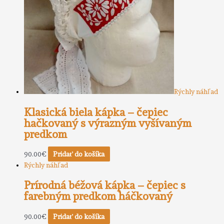
Rýchly náhľad
Klasická biela kápka – čepiec
hačkovaný s výrazným vyšívaným
predkom
90.00
€
Pridať do košíka
Rýchly náhľad
Prírodná béžová kápka – čepiec s
farebným predkom háčkovaný
90.00
€
Pridať do košíka