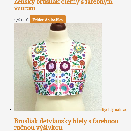
Ženský brusliak čierny s farebným
vzorom
176.00
€
Pridať do košíka
Rýchly náhľad
Brusliak detviansky biely s farebnou
ručnou výšivkou