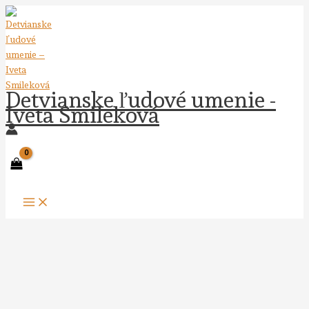
Preskočiť
na
obsah
Detvianske ľudové umenie -
Iveta Smileková