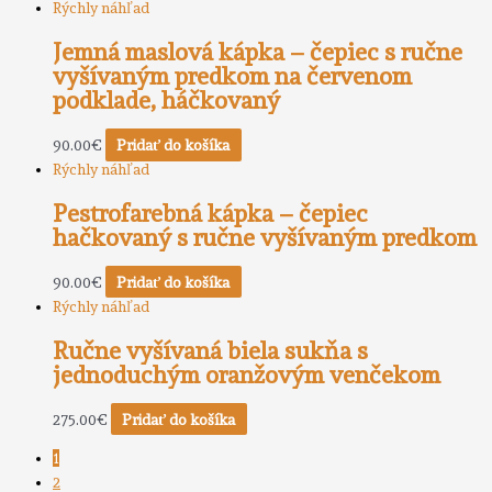
Rýchly náhľad
Jemná maslová kápka – čepiec s ručne
vyšívaným predkom na červenom
podklade, háčkovaný
90.00
€
Pridať do košíka
Rýchly náhľad
Pestrofarebná kápka – čepiec
hačkovaný s ručne vyšívaným predkom
90.00
€
Pridať do košíka
Rýchly náhľad
Ručne vyšívaná biela sukňa s
jednoduchým oranžovým venčekom
275.00
€
Pridať do košíka
1
2