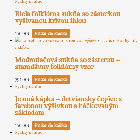
Rýchly náhľad
Biela folklórna sukňa so zásterkou
vyšívanou krivou ihlou
150.00
€
Pridať do košíka
Rýchly
náhľad
Modrotlačová sukňa so zásterou –
starodávny folklórny vzor
391.00
€
Pridať do košíka
Rýchly náhľad
Jemná kápka – detviansky čepiec s
farebnou výšivkou a háčkovaným
základom
150.00
€
Pridať do košíka
Rýchly náhľad