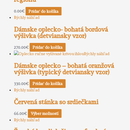
0.00
€
Pridať do košíka
Rýchly náhľad
Dámske oplecko- bohatá bordová
výšivka (detviansky vzor)
270.00
€
Pridať do košíka
Rýchly náhľad
Dámske oplecko – bohatá oranžová
výšivka (typický detviansky vzor)
330.00
€
Pridať do košíka
Rýchly náhľad
Červená stánka so srdiečkami
66.00
€
Výber možností
Rýchly náhľad