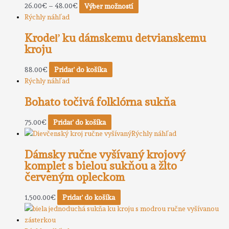
26.00
€
–
48.00
€
Výber možností
Rýchly náhľad
Krodeľ ku dámskemu detvianskemu
kroju
88.00
€
Pridať do košíka
Rýchly náhľad
Bohato točivá folklórna sukňa
75.00
€
Pridať do košíka
Rýchly náhľad
Dámsky ručne vyšívaný krojový
komplet s bielou sukňou a žlto
červeným opleckom
1,500.00
€
Pridať do košíka