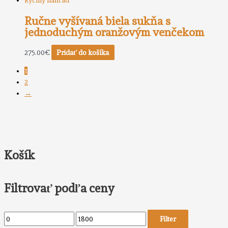
Rýchly náhľad
Ručne vyšívaná biela sukňa s
jednoduchým oranžovým venčekom
275.00
€
Pridať do košíka
1
2
→
Košík
Filtrovať podľa ceny
Filter