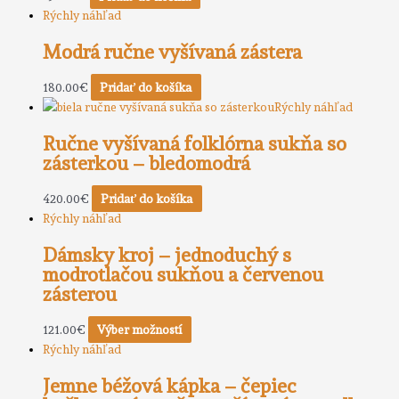
Rýchly náhľad
Modrá ručne vyšívaná zástera
180.00
€
Pridať do košíka
Rýchly náhľad
Ručne vyšívaná folklórna sukňa so
zásterkou – bledomodrá
420.00
€
Pridať do košíka
Rýchly náhľad
Dámsky kroj – jednoduchý s
modrotlačou sukňou a červenou
zásterou
121.00
€
Výber možností
Rýchly náhľad
Jemne béžová kápka – čepiec