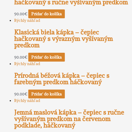
hačkovaný s ručne vyšívaným predkom
90.00
€
Pridať do košíka
Rýchly náhľad
Klasická biela kápka – čepiec
hačkovaný s výrazným vyšívaným
predkom
90.00
€
Pridať do košíka
Rýchly náhľad
Prírodná béžová kápka – čepiec s
farebným predkom háčkovaný
90.00
€
Pridať do košíka
Rýchly náhľad
Jemná maslová kápka – čepiec s ručne
vyšívaným predkom na červenom
podklade, háčkovaný