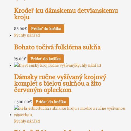
Krodeľ ku dámskemu detvianskemu
kroju
88.00
€
Pridať do košíka
Rýchly náhľad
Bohato točivá folklórna sukňa
75.00
€
Pridať do košíka
Rýchly náhľad
Dámsky ručne vyšívaný krojový
komplet s bielou sukňou a žlto
červeným opleckom
1,500.00
€
Pridať do košíka
Rýchly náhľad