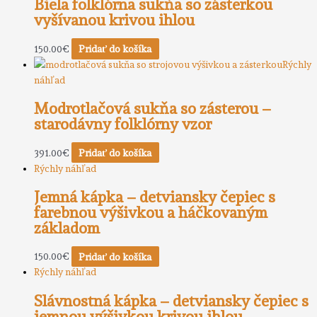
Biela folklórna sukňa so zásterkou
vyšívanou krivou ihlou
150.00
€
Pridať do košíka
Rýchly
náhľad
Modrotlačová sukňa so zásterou –
starodávny folklórny vzor
391.00
€
Pridať do košíka
Rýchly náhľad
Jemná kápka – detviansky čepiec s
farebnou výšivkou a háčkovaným
základom
150.00
€
Pridať do košíka
Rýchly náhľad
Slávnostná kápka – detviansky čepiec s
jemnou výšivkou krivou ihlou