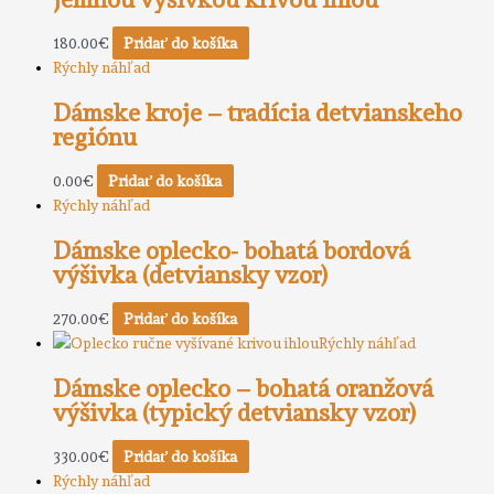
180.00
€
Pridať do košíka
Rýchly náhľad
Dámske kroje – tradícia detvianskeho
regiónu
0.00
€
Pridať do košíka
Rýchly náhľad
Dámske oplecko- bohatá bordová
výšivka (detviansky vzor)
270.00
€
Pridať do košíka
Rýchly náhľad
Dámske oplecko – bohatá oranžová
výšivka (typický detviansky vzor)
330.00
€
Pridať do košíka
Rýchly náhľad