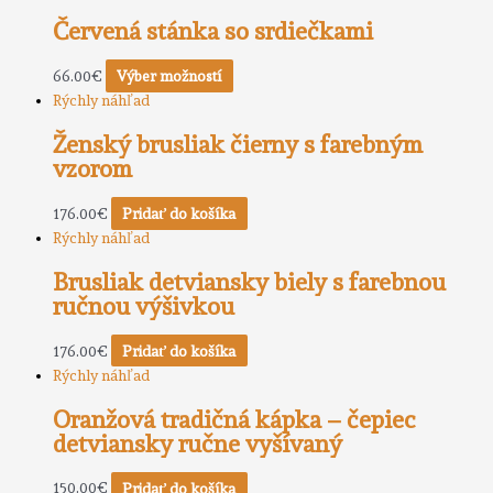
Červená stánka so srdiečkami
66.00
€
Výber možností
Rýchly náhľad
Ženský brusliak čierny s farebným
vzorom
176.00
€
Pridať do košíka
Rýchly náhľad
Brusliak detviansky biely s farebnou
ručnou výšivkou
176.00
€
Pridať do košíka
Rýchly náhľad
Oranžová tradičná kápka – čepiec
detviansky ručne vyšívaný
150.00
€
Pridať do košíka