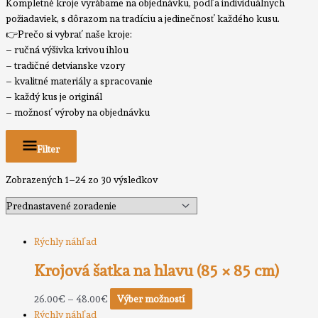
Kompletné kroje vyrábame na objednávku, podľa individuálnych
požiadaviek, s dôrazom na tradíciu a jedinečnosť každého kusu.
👉Prečo si vybrať naše kroje:
– ručná výšivka krivou ihlou
– tradičné detvianske vzory
– kvalitné materiály a spracovanie
– každý kus je originál
– možnosť výroby na objednávku
Filter
Zobrazených 1–24 zo 30 výsledkov
Rýchly náhľad
Krojová šatka na hlavu (85 × 85 cm)
26.00
€
–
48.00
€
Výber možností
Rýchly náhľad