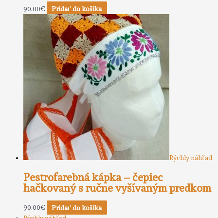
90.00
€
Pridať do košíka
Rýchly náhľad
Pestrofarebná kápka – čepiec
hačkovaný s ručne vyšívaným predkom
90.00
€
Pridať do košíka