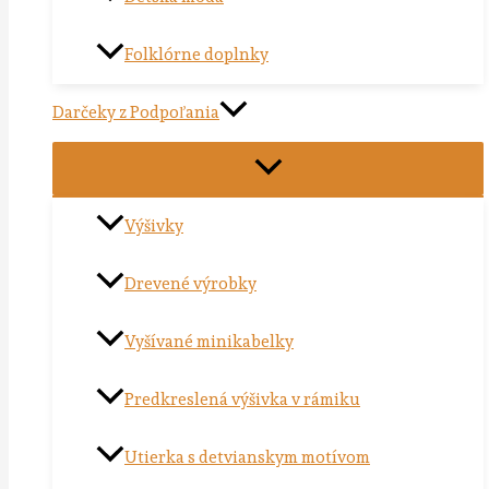
Folklórne doplnky
Darčeky z Podpoľania
Výšivky
Drevené výrobky
Vyšívané minikabelky
Predkreslená výšivka v rámiku
Utierka s detvianskym motívom