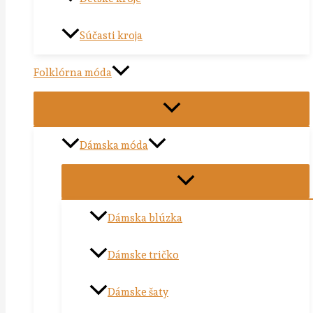
Súčasti kroja
Folklórna móda
Dámska móda
Dámska blúzka
Dámske tričko
Dámske šaty