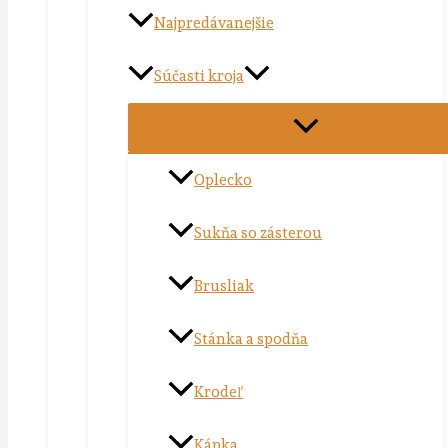
Najpredávanejšie
Súčasti kroja
Oplecko
Sukňa so zásterou
Brusliak
Stánka a spodňa
Krodeľ
Kápka