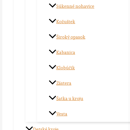
Súkenné nohavice
Kožuštek
Široký opasok
Kabanica
Klobúčik
Zástera
Šatka u kroju
Vesta
Detské kroje