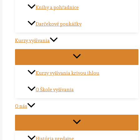
Knihy a pohľadnice
Darčekové poukážky
Kurzy vyšívania
Kurzy vyšívania krivou ihlou
O Škole vyšívania
O nás
História predajne