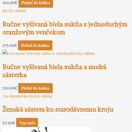
Pridať do košíka
420.00
€
Rýchly náhľad
Ručne vyšívaná biela sukňa s jednoduchým
oranžovým venčekom
Pridať do košíka
275.00
€
Rýchly náhľad
Ručne vyšívaná biela sukňa a modrá
zásterka
Pridať do košíka
550.00
€
Na objednávku
Rýchly náhľad
Ženská zástera ku starodávnemu kroju
Viac info
97.00
€