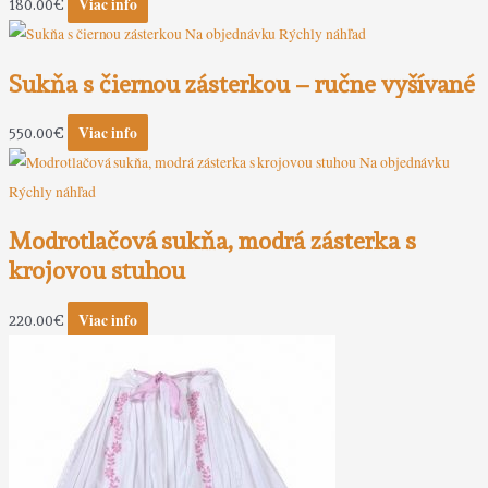
Viac info
180.00
€
Na objednávku
Rýchly náhľad
Sukňa s čiernou zásterkou – ručne vyšívané
Viac info
550.00
€
Na objednávku
Rýchly náhľad
Modrotlačová sukňa, modrá zásterka s
krojovou stuhou
Viac info
220.00
€