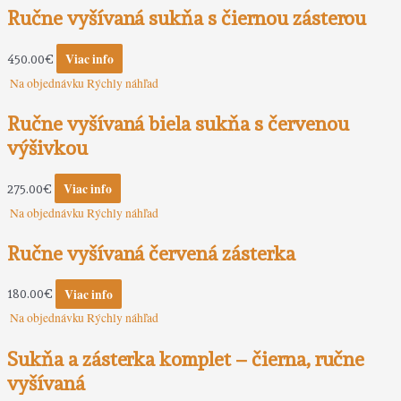
Ručne vyšívaná sukňa s čiernou zásterou
Viac info
450.00
€
Na objednávku
Rýchly náhľad
Ručne vyšívaná biela sukňa s červenou
výšivkou
Viac info
275.00
€
Na objednávku
Rýchly náhľad
Ručne vyšívaná červená zásterka
Viac info
180.00
€
Na objednávku
Rýchly náhľad
Sukňa a zásterka komplet – čierna, ručne
vyšívaná