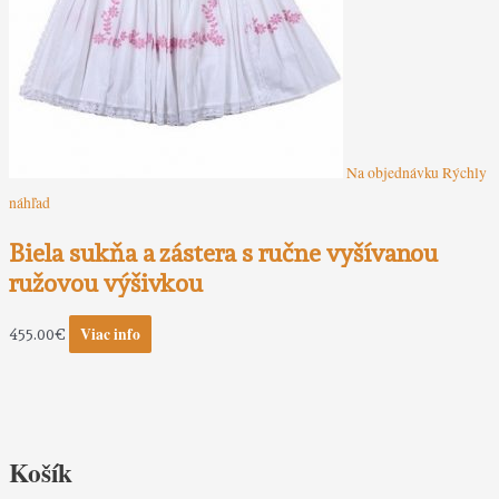
Na objednávku
Rýchly
náhľad
Biela sukňa a zástera s ručne vyšívanou
ružovou výšivkou
Viac info
455.00
€
Košík