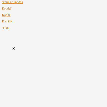
Stánka a spodňa
Krodeľ
Kápka
Kabátik
šatka