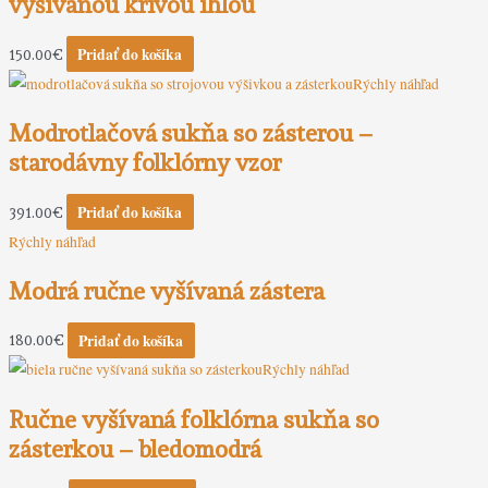
vyšívanou krivou ihlou
Pridať do košíka
150.00
€
Rýchly náhľad
Modrotlačová sukňa so zásterou –
starodávny folklórny vzor
Pridať do košíka
391.00
€
Rýchly náhľad
Modrá ručne vyšívaná zástera
Pridať do košíka
180.00
€
Rýchly náhľad
Ručne vyšívaná folklórna sukňa so
zásterkou – bledomodrá