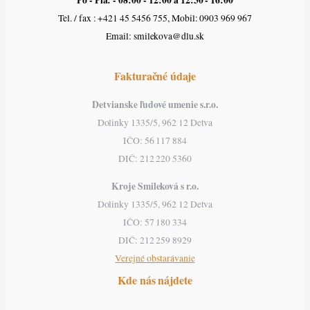
Po - Pia: - 08:00 - 12:00 a 12:30 - 16:00
Tel. / fax : +421 45 5456 755, Mobil: 0903 969 967
Email: smilekova@dlu.sk
Fakturačné údaje
Detvianske ľudové umenie s.r.o.
Dolinky 1335/5, 962 12 Detva
IČO: 56 117 884
DIČ: 212 220 5360
Kroje Smileková s r.o.
Dolinky 1335/5, 962 12 Detva
IČO: 57 180 334
DIČ: 212 259 8929
Verejné obstarávanie
Kde nás nájdete