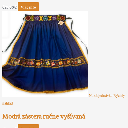
Viac info
625.00
€
Na objednávku
Rýchly
náhľad
Modrá zástera ručne vyšívaná