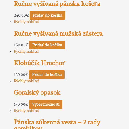
Ručne vyšívaná pánska košeľa
240.00
€
Pridať do košíka
Rýchly náhľad
Ručne vyšívaná mužská zástera
160.00
€
Pridať do košíka
Rýchly náhľad
Klobúčik Hrochoť
120.00
€
Pridať do košíka
Rýchly náhľad
Goralský opasok
130.00
€
Výber možností
Rýchly náhľad
Pánska súkenná vesta – 2 rady
gombíkov