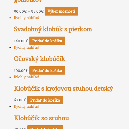
90.00
€
–
95.00
€
Výber možností
Rýchly náhľad
Svadobný klobúk s pierkom
140.00
€
Pridať do košíka
Rýchly náhľad
Očovský klobúčik
100.00
€
Pridať do košíka
Rýchly náhľad
Klobúčik s krojovou stuhou detský
47.00
€
Pridať do košíka
Rýchly náhľad
Klobúčik so stuhou