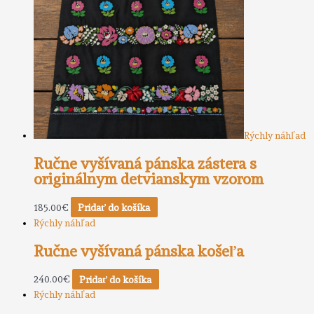
Rýchly náhľad
Ručne vyšívaná pánska zástera s
originálnym detvianskym vzorom
185.00
€
Pridať do košíka
Rýchly náhľad
Ručne vyšívaná pánska košeľa
240.00
€
Pridať do košíka
Rýchly náhľad