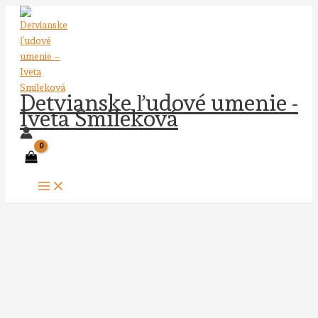
Preskočiť
na
obsah
Detvianske ľudové umenie -
Iveta Smileková