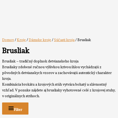
Domov
/
Kroje
/
Dámske kroje
/
Súčasti kroja
/ Brusliak
Brusliak
Brusliak – tradičný doplnok detvianskeho kroja
Brusliaky zdobené ručnou výšivkou krivou ihlou vychádzajú z
pôvodných detvianskych vzorov a zachovávajú autentický charakter
kroja.
Kombinácia brokátu a krojových stúh vytvára bohatý a slávnostný
vzhľad. V ponuke nájdete aj brusliaky vyhotovené celé z krojovej stuhy,
v originálnych strihoch.
Filter