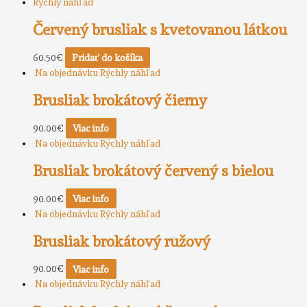
Rýchly náhľad
Červený brusliak s kvetovanou látkou
60.50
€
Pridať do košíka
Na objednávku
Rýchly náhľad
Brusliak brokátový čierny
90.00
€
Viac info
Na objednávku
Rýchly náhľad
Brusliak brokátový červený s bielou
90.00
€
Viac info
Na objednávku
Rýchly náhľad
Brusliak brokátový ružový
90.00
€
Viac info
Na objednávku
Rýchly náhľad