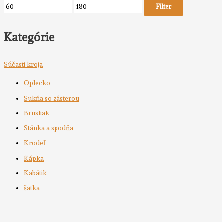
Filter
Kategórie
Súčasti kroja
Oplecko
Sukňa so zásterou
Brusliak
Stánka a spodňa
Krodeľ
Kápka
Kabátik
šatka