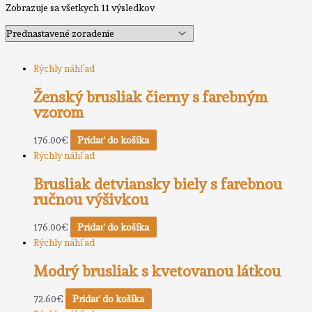
Zobrazuje sa všetkych 11 výsledkov
Rýchly náhľad
Ženský brusliak čierny s farebným
vzorom
176.00
€
Pridať do košíka
Rýchly náhľad
Brusliak detviansky biely s farebnou
ručnou výšivkou
176.00
€
Pridať do košíka
Rýchly náhľad
Modrý brusliak s kvetovanou látkou
72.60
€
Pridať do košíka