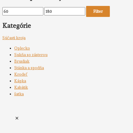
Filter
Kategórie
Súčasti kroja
Oplecko
Sukňa so zásterou
Brusliak
Stánka a spodňa
Krodeľ
Kápka
Kabátik
šatka