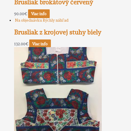
Brusliak brokátový červený
90.00
€
Viac info
Na objednávku
Rýchly náhľad
Brusliak z krojovej stuhy biely
132.00
€
Viac info