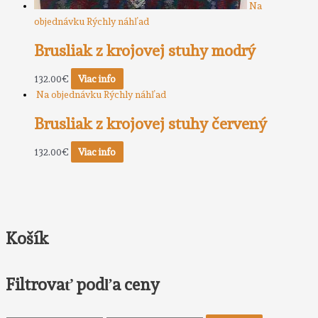
Na
objednávku
Rýchly náhľad
Brusliak z krojovej stuhy modrý
132.00
€
Viac info
Na objednávku
Rýchly náhľad
Brusliak z krojovej stuhy červený
132.00
€
Viac info
Košík
Filtrovať podľa ceny