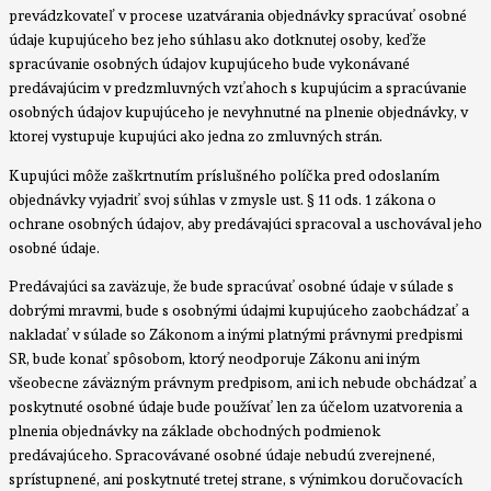
prevádzkovateľ v procese uzatvárania objednávky spracúvať osobné
údaje kupujúceho bez jeho súhlasu ako dotknutej osoby, keďže
spracúvanie osobných údajov kupujúceho bude vykonávané
predávajúcim v predzmluvných vzťahoch s kupujúcim a spracúvanie
osobných údajov kupujúceho je nevyhnutné na plnenie objednávky, v
ktorej vystupuje kupujúci ako jedna zo zmluvných strán.
Kupujúci môže zaškrtnutím príslušného políčka pred odoslaním
objednávky vyjadriť svoj súhlas v zmysle ust. § 11 ods. 1 zákona o
ochrane osobných údajov, aby predávajúci spracoval a uschovával jeho
osobné údaje.
Predávajúci sa zaväzuje, že bude spracúvať osobné údaje v súlade s
dobrými mravmi, bude s osobnými údajmi kupujúceho zaobchádzať a
nakladať v súlade so Zákonom a inými platnými právnymi predpismi
SR, bude konať spôsobom, ktorý neodporuje Zákonu ani iným
všeobecne záväzným právnym predpisom, ani ich nebude obchádzať a
poskytnuté osobné údaje bude používať len za účelom uzatvorenia a
plnenia objednávky na základe obchodných podmienok
predávajúceho. Spracovávané osobné údaje nebudú zverejnené,
sprístupnené, ani poskytnuté tretej strane, s výnimkou doručovacích