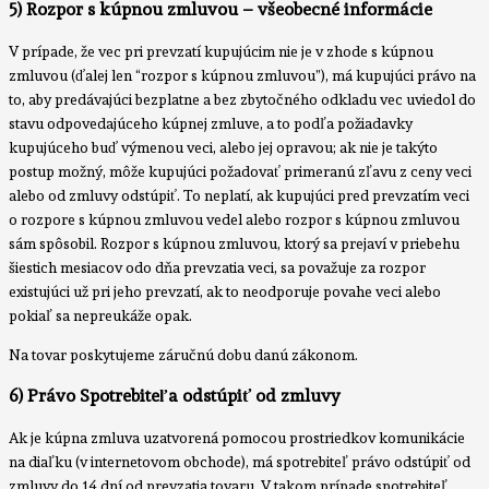
5) Rozpor s kúpnou zmluvou – všeobecné informácie
V prípade, že vec pri prevzatí kupujúcim nie je v zhode s kúpnou
zmluvou (ďalej len “rozpor s kúpnou zmluvou”), má kupujúci právo na
to, aby predávajúci bezplatne a bez zbytočného odkladu vec uviedol do
stavu odpovedajúceho kúpnej zmluve, a to podľa požiadavky
kupujúceho buď výmenou veci, alebo jej opravou; ak nie je takýto
postup možný, môže kupujúci požadovať primeranú zľavu z ceny veci
alebo od zmluvy odstúpiť. To neplatí, ak kupujúci pred prevzatím veci
o rozpore s kúpnou zmluvou vedel alebo rozpor s kúpnou zmluvou
sám spôsobil. Rozpor s kúpnou zmluvou, ktorý sa prejaví v priebehu
šiestich mesiacov odo dňa prevzatia veci, sa považuje za rozpor
existujúci už pri jeho prevzatí, ak to neodporuje povahe veci alebo
pokiaľ sa nepreukáže opak.
Na tovar poskytujeme záručnú dobu danú zákonom.
6) Právo Spotrebiteľa odstúpiť od zmluvy
Ak je kúpna zmluva uzatvorená pomocou prostriedkov komunikácie
na diaľku (v internetovom obchode), má spotrebiteľ právo odstúpiť od
zmluvy do 14 dní od prevzatia tovaru. V takom prípade spotrebiteľ