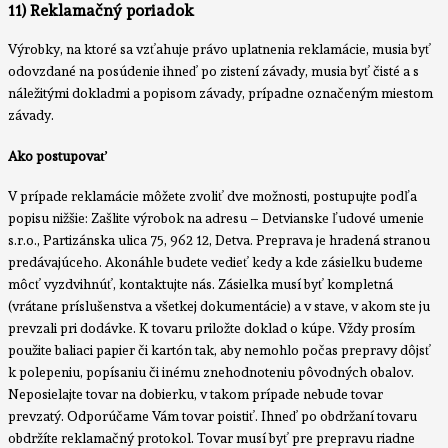
11) Reklamačný poriadok
Výrobky, na ktoré sa vzťahuje právo uplatnenia reklamácie, musia byť
odovzdané na posúdenie ihneď po zistení závady, musia byť čisté a s
náležitými dokladmi a popisom závady, prípadne označeným miestom
závady.
Ako postupovať
V prípade reklamácie môžete zvoliť dve možnosti, postupujte podľa
popisu nižšie: Zašlite výrobok na adresu – Detvianske ľudové umenie
s.r.o., Partizánska ulica 75, 962 12, Detva. Preprava je hradená stranou
predávajúceho. Akonáhle budete vedieť kedy a kde zásielku budeme
môcť vyzdvihnúť, kontaktujte nás. Zásielka musí byť kompletná
(vrátane príslušenstva a všetkej dokumentácie) a v stave, v akom ste ju
prevzali pri dodávke. K tovaru priložte doklad o kúpe. Vždy prosím
použite baliaci papier či kartón tak, aby nemohlo počas prepravy dôjsť
k polepeniu, popísaniu či inému znehodnoteniu pôvodných obalov.
Neposielajte tovar na dobierku, v takom prípade nebude tovar
prevzatý. Odporúčame Vám tovar poistiť. Ihneď po obdržaní tovaru
obdržíte reklamačný protokol. Tovar musí byť pre prepravu riadne