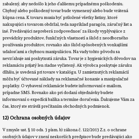
zabalený, aby nedošlo k jeho ďalšiemu prípadnému poškodeniu.
Chybný alebo poškodený tovar bude vymenený alebo bude vrátená
kúpna cena. K tovaru musia byť priložené všetky listiny, ktoré
nakupujúci s tovarom obdržal, teda napríklad paragón, záručný list a
iné. Predávajúci nepreberá zodpovednosť za škody vyplývajúce z
prevádzky produktov, funkčných vlastností a škôd z neodborného
používania produktov, rovnako ako škôd spôsobených vonkajšími
udalosťami a chybnou manipuláciou. Na vady tohto pôvodu sa
nevzťahuje ani poskytnutá záruka. Tovar je z hygienických dôvodov na
reklamáciu prijatý len riadne vyčistený. Ak výrobca poskytuje záruku
dlhšiu, je uvedená pri tovare v katalógu. U zamietnutých reklamácií
môžu byť účtované náklady na reklamačné konanie a manipulačné
poplatky. O vybavení reklamácie budete informovaní e-mailom,
prípadne SMS. Rovnako ako pri dodaní objednávky budete
informovaní o expedícii balíka a termíne doručenia. Ďakujeme Vám za
čas, ktorý ste strávili prečítaním obchodných podmienok.
12) Ochrana osobných údajov
V zmysle ust. § 10 ods. 3 písm. b) zákona č. 122/2013 Z.z. o ochrane
osobných údajov v znení neskorších predpisov bude predávajúci ako