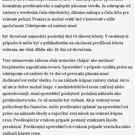
kontaktuje predávajúceho a najlepšie písomne uvedie, že odstupuje od
zmluvy s uvedením čísla objednávky, dátumu nákupu a čísla účtu pre
vrátenie peňazí. Peniaze je možné vrátiť tiež v hotovosti v sídle
spoločnosti. Odstúpenie od zmluvy musí
byť doručené najneskôr posledný deň 14-dňovej lehoty. V osobitných
prípadoch môže byť s prihliadnutím na okolnosti predĺžená lehota
vrátenia, nie však dlhšie ako 30 dní od doručenia.
Toto ustanovenie zákona však nemožno chápať ako možnosť
bezplatného zapožičania tovaru. Spotrebiteľ v prípade využitia práva na
odstúpenie od zmluvy do 14 dní od prevzatia plnenia musí
dodávateľovi vydať všetko, čo na základe kúpnej zmluvy získal. Ak to
už nie je dobre možné (napr. v medziobdobí bol tovar zničený alebo
spotrebovaný), musí spotrebiteľ poskytnúť peňažnú náhradu ako
protihodnotu toho, čo už nemôže byť vydané. Ak je vrátený tovar
poškodený iba čiastočne, môže predávajúci uplatniť na spotrebiteľovi
právo na náhradu škody a započítať svoj nárok na vrátenú kúpnu
cenu. Predávajúci je v takom prípade povinný vzniknutú škodu
preukázať. Predávajúci spotrebiteľovi v takom prípade vracia iba takto
zníženú kúpnu cenu.