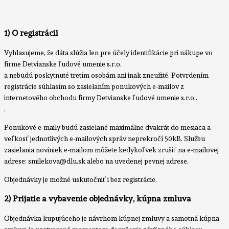
1) O registrácii
Vyhlasujeme, že dáta slúžia len pre účely identifikácie pri nákupe vo
firme Detvianske ľudové umenie s.r.o.
a nebudú poskytnuté tretím osobám ani inak zneužité. Potvrdením
registrácie súhlasím so zasielaním ponukových e-mailov z
internetového obchodu firmy Detvianske ľudové umenie s.r.o..
.
Ponukové e-maily budú zasielané maximálne dvakrát do mesiaca a
veľkosť jednotlivých e-mailových správ neprekročí 50kB. Službu
zasielania noviniek e-mailom môžete kedykoľvek zrušiť na e-mailovej
adrese: smilekova@dlu.sk alebo na uvedenej pevnej adrese.
Objednávky je možné uskutočniť i bez registrácie.
2) Prijatie a vybavenie objednávky, kúpna zmluva
Objednávka kupujúceho je návrhom kúpnej zmluvy a samotná kúpna