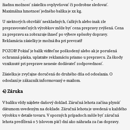
žiadnu možnosť zásielku ovplyvňovať či podrobne sledovať.
Maximálna hmotnosť jedného balíka je xx kg.
U niektorých obzvlášť neskladných, ťažkých alebo inak zle
prepravovateľných výrobkov môže byť cena prepravy zvýšená. Cena
za prepravu sa zobrazuje ihneď po výbere spôsoby dopravy.
Reklamácia zásielky je možná iba pri prevzatí!
POZOR! Pokiaľ je balík viditeľne poškodený alebo ak je porušená
ochranná páska, uplatnite reklamáciu priamo u prepravcu. Za škody
vzniknuté pri preprave nenesie dodávateľ zodpovednosť.
Zásielka je zvyčajne doručená do druhého dňa od odoslania. O
odoslaní je zákazník informovaný e-mailom.
4) Záruka
V balíku vždy nájdete daňový doklad. Záručná lehota začína plynúť
dátumom uvedeným na doklade. Záručná lehota je uvedená u každého
výrobku v detaile tovaru. V sporných prípadoch môže byť záručná
lehota predĺžená o 5 (slovom päť) dní ako náhrada za čas dopravy.