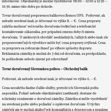
informovať. Objednávky je možné vyzdvihovať 08:00 – 12:00 a 12:30 –
16:30, mimo túto dobu po dohode.
Tovar doručovaný prepravnou balíkovou firmou UPS. Poštovné, ak
nebude uvedené inak, je účtované vo výške 8, – €. Cena prepravy
zahŕňa možnosť večerného doručenia (voliteľne) a telefonické
kontaktovanie zákazníka, pre prípadnú zmenu doby či miesta
doručenia. U niektorých obzvlášť neskladných, ťažkých alebo inak zle
prepravovateľných výrobkov môže byť cena prepravy zvýšená. Cena
za prepravu sa zobrazuje ihneď po výbere spôsoby dopravy.
Reklamácia zásielky je možná do 3 dní od doručenia, za predpokladu,
že poškodenie nebolo zjavné pri odovzdaní!
Tovar doručovaný Slovenskou poštou – Obchodný balík
Poštovné, ak nebude uvedené inak, je účtované vo výške 6, – €.
Cena nezahŕňa žiadne ďalšie služby, pretože ich Slovenská pošta
neponúka. Pokiaľ nebude objednávajúci zastihnutý, dostane do
schránky oznámenie o doručení zásielky. Zásielku si môže vyzdvihnúť
na uvedenej pošte alebo požiadať o opätovné doručenie. U týchto
zásielok nie je možná akákoľvek komunikácia s dopravcom a nemáme