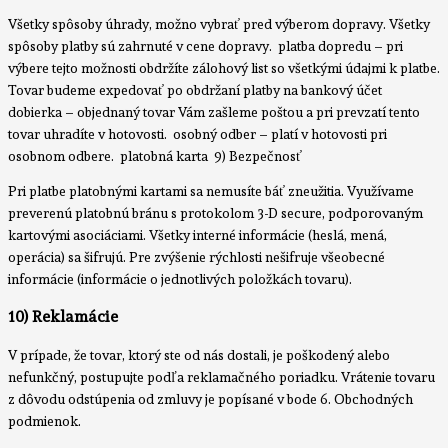
Všetky spôsoby úhrady, možno vybrať pred výberom dopravy. Všetky
spôsoby platby sú zahrnuté v cene dopravy. platba dopredu – pri
výbere tejto možnosti obdržíte zálohový list so všetkými údajmi k platbe.
Tovar budeme expedovať po obdržaní platby na bankový účet
dobierka – objednaný tovar Vám zašleme poštou a pri prevzatí tento
tovar uhradíte v hotovosti. osobný odber – platí v hotovosti pri
osobnom odbere. platobná karta 9) Bezpečnosť
Pri platbe platobnými kartami sa nemusíte báť zneužitia. Využívame
preverenú platobnú bránu s protokolom 3-D secure, podporovaným
kartovými asociáciami. Všetky interné informácie (heslá, mená,
operácia) sa šifrujú. Pre zvýšenie rýchlosti nešifruje všeobecné
informácie (informácie o jednotlivých položkách tovaru).
10) Reklamácie
V prípade, že tovar, ktorý ste od nás dostali, je poškodený alebo
nefunkčný, postupujte podľa reklamačného poriadku. Vrátenie tovaru
z dôvodu odstúpenia od zmluvy je popísané v bode 6. Obchodných
podmienok.