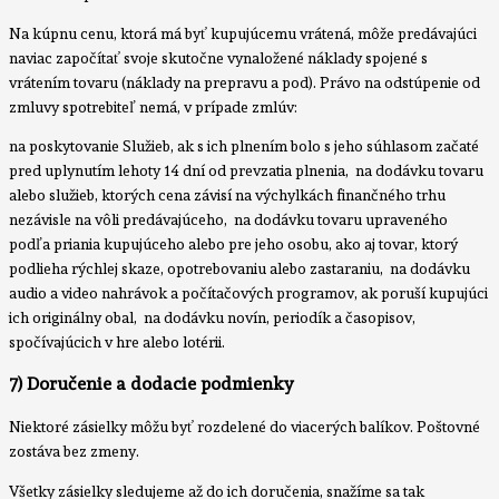
Na kúpnu cenu, ktorá má byť kupujúcemu vrátená, môže predávajúci
naviac započítať svoje skutočne vynaložené náklady spojené s
vrátením tovaru (náklady na prepravu a pod). Právo na odstúpenie od
zmluvy spotrebiteľ nemá, v prípade zmlúv:
na poskytovanie Služieb, ak s ich plnením bolo s jeho súhlasom začaté
pred uplynutím lehoty 14 dní od prevzatia plnenia, na dodávku tovaru
alebo služieb, ktorých cena závisí na výchylkách finančného trhu
nezávisle na vôli predávajúceho, na dodávku tovaru upraveného
podľa priania kupujúceho alebo pre jeho osobu, ako aj tovar, ktorý
podlieha rýchlej skaze, opotrebovaniu alebo zastaraniu, na dodávku
audio a video nahrávok a počítačových programov, ak poruší kupujúci
ich originálny obal, na dodávku novín, periodík a časopisov,
spočívajúcich v hre alebo lotérii.
7) Doručenie a dodacie podmienky
Niektoré zásielky môžu byť rozdelené do viacerých balíkov. Poštovné
zostáva bez zmeny.
Všetky zásielky sledujeme až do ich doručenia, snažíme sa tak