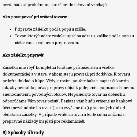
predchádzať problémom, ktoré pri doručovaní vznikajú.
Ako postupovať pri vrátení tovaru:
Pripravte zásielku podľa popisu nižšie.
Tovar, ktorý budete zasielať späť na adresu, zašlite podľa popisu
nižšie vami zvoleným prepravcom.
Ako zásielku pripraviť
Zásielka musí byť kompletná (vrátane príslušenstva a všetkej
dokumentácie) a v stave, v akom ste ju prevzali pri dodávke. K tovaru
priložte doklad o kúpe. Vždy, prosím, použite baliaci papier či kartón
tak, aby nemohlo počas prepravy dôjsť k polepeniu, popísaniu či inému
znehodnoteniu pôvodných obalov. Neposielajte tovar na dobierku,
odporúčame Vám tovar poistiť. Peniaze vám budú vrátené na bankový
účet (nezabudnite ho uviesť), a to zvyčajne do 3 pracovných dní od
obdržania zásielky. V prípade vrátenia tovaru bude suma znížená o
prepravné náklady (neplatí pre reklamácie!).
8) Spôsoby úhrady