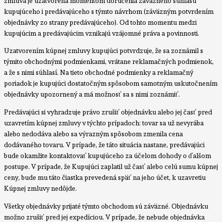
zmluva je uzatvorená momentom doručenia záväzného súhlasu
kupujúceho i predávajúceho s týmto návrhom (záväzným potvrdením
objednávky zo strany predávajúceho). Od tohto momentu medzi
kupujúcim a predávajúcim vznikajú vzájomné práva a povinnosti.
Uzatvorením kúpnej zmluvy kupujúci potvrdzuje, že sa zoznámil s
týmito obchodnými podmienkami, vrátane reklamačných podmienok,
a že s nimi súhlasí. Na tieto obchodné podmienky a reklamačný
poriadok je kupujúci dostatočným spôsobom samotným uskutočnením
objednávky upozornený a má možnosť sa s nimi zoznámiť.
Predávajúci si vyhradzuje právo zrušiť objednávku alebo jej časť pred
uzavretím kúpnej zmluvy v týchto prípadoch: tovar sa už nevyrába
alebo nedodáva alebo sa výrazným spôsobom zmenila cena
dodávaného tovaru. V prípade, že táto situácia nastane, predávajúci
bude okamžite kontaktovať kupujúceho za účelom dohody o ďalšom
postupe. V prípade, že Kupujúci zaplatil už časť alebo celú sumu kúpnej
ceny, bude mu táto čiastka prevedená späť na jeho účet, k uzavretiu
Kúpnej zmluvy nedôjde.
Všetky objednávky prijaté týmto obchodom sú záväzné. Objednávku
možno zrušiť pred jej expedíciou. V prípade, že nebude objednávka