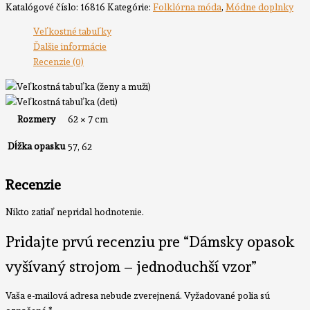
Katalógové číslo:
16816
Kategórie:
Folklórna móda
,
Módne doplnky
opasok
vyšívaný
Veľkostné tabuľky
strojom
Ďalšie informácie
-
Recenzie (0)
jednoduchší
vzor
Rozmery
62 × 7 cm
Dĺžka opasku
57, 62
Recenzie
Nikto zatiaľ nepridal hodnotenie.
Pridajte prvú recenziu pre “Dámsky opasok
vyšívaný strojom – jednoduchší vzor”
Vaša e-mailová adresa nebude zverejnená.
Vyžadované polia sú