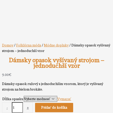
Domov
/
Folklórna móda
/
Módne doplnky
/ Dámsky opasok vyšívaný
strojom – jednoduchší vzor
Dámsky opasok vyšívaný strojom –
jednoduchší vzor
9.00
€
Dámsky opasok ružový s jednoduchším vzorom, ktorý je vyšívaný
strojom na bielom brokáte.
Dĺžka opasku
Vymazať
množstvo
-
+
Pridať do košíka
Dámsky