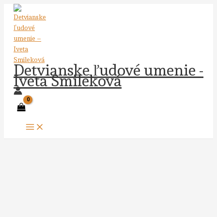
Preskočiť
na
obsah
Detvianske ľudové umenie -
Iveta Smileková