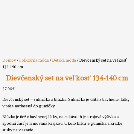
Domov
/
Folklórna móda
/
Detská móda
/ Dievčenský set na veľkosť
134-140 cm
Dievčenský set na veľkosť 134-140 cm
37.00
€
Dievčenský set – suknička a blúzka, Suknička je ušitá z bavlnenej látky,
v páse nariasená do gumičky.
Blúzka je tiež z bavlnenej látky, na rukávoch je strojová výšivka a
spodná časť je lemovaná krajkou. Okolo krku je gumička a krátke
stuhy na viazanie.