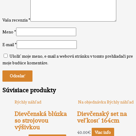
Vaša recenzia
*
Meno
*
E-mail
*
Uložiť moje meno, e-mail a webovú stránku v tomto prehliadači pre
moje budúce komentáre.
Súvisiace produkty
Rýchly náhľad
Na objednávku
Rýchly náhľad
Dievčenská blúzka
Dievčenský set na
so strojovou
veľkosť 164cm
výšivkou
40.00
€
Viac info