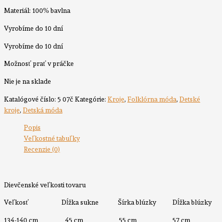
Materiál: 100% bavlna
Vyrobíme do 10 dní
Vyrobíme do 10 dní
Možnosť prať v práčke
Nie je na sklade
Katalógové číslo:
5 07č
Kategórie:
Kroje
,
Folklórna móda
,
Detské
kroje
,
Detská móda
Popis
Veľkostné tabuľky
Recenzie (0)
Dievčenské veľkosti tovaru
Veľkosť Dĺžka sukne Šírka blúzky Dĺžka blúzky
134-140 cm 45 cm 55 cm 57 cm