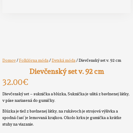
Domov
/
Folklórna móda
/
Detská móda
/ Dievčenský set v. 92 cm
Dievčenský set v. 92 cm
32.00
€
Dievčenský set – suknička a blúzka, Suknička je ušitá z bavlnenej látky,
v páse nariasená do gumičky.
Blúzka je tiež z bavlnenej látky, na rukávoch je strojová výšivka a
spodná časť je lemovaná krajkou. Okolo krku je gumička a krátke
stuhy na viazanie.