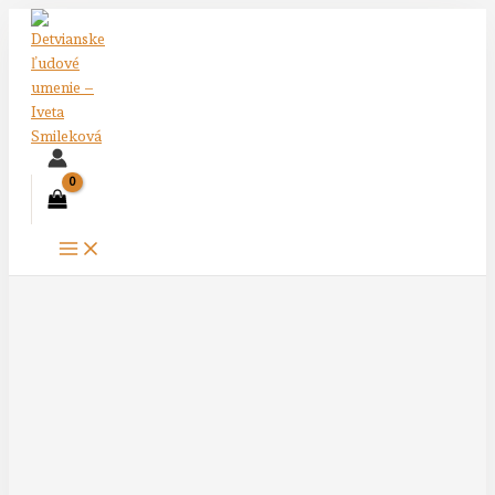
Preskočiť
na
obsah