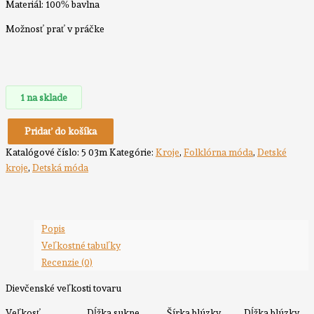
Materiál: 100% bavlna
Možnosť prať v práčke
1 na sklade
Pridať do košíka
Katalógové číslo:
5 03m
Kategórie:
Kroje
,
Folklórna móda
,
Detské
kroje
,
Detská móda
Popis
Veľkostné tabuľky
Recenzie (0)
Dievčenské veľkosti tovaru
Veľkosť Dĺžka sukne Šírka blúzky Dĺžka blúzky