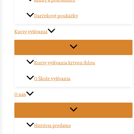
Knihy a pohľadnice
Darčekové poukážky
Kurzy vyšívania
Kurzy vyšívania krivou ihlou
O Škole vyšívania
O nás
História predajne