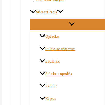
Súčasti kroja
Oplecko
Sukňa so zásterou
Brusliak
Stánka a spodňa
Krodeľ
Kápka