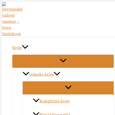
Preskočiť
na
obsah
Kroje
Dámske kroje
Kompletné kroje
Najpredávanejšie