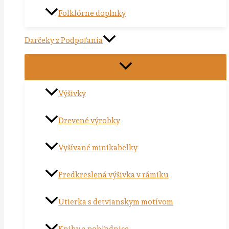
Folklórne doplnky
Darčeky z Podpoľania
Výšivky
Drevené výrobky
Vyšívané minikabelky
Predkreslená výšivka v rámiku
Utierka s detvianskym motívom