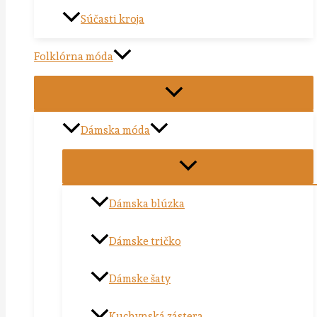
Súčasti kroja
Folklórna móda
Dámska móda
Dámska blúzka
Dámske tričko
Dámske šaty
Kuchynská zástera