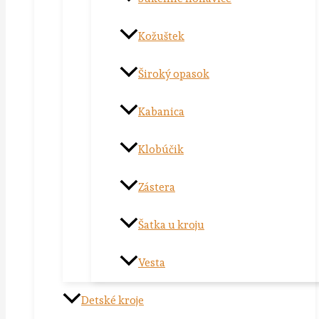
Kožuštek
Široký opasok
Kabanica
Klobúčik
Zástera
Šatka u kroju
Vesta
Detské kroje