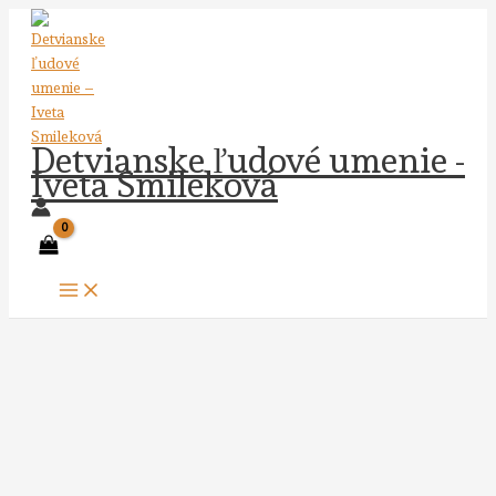
Preskočiť
na
obsah
Detvianske ľudové umenie -
Iveta Smileková