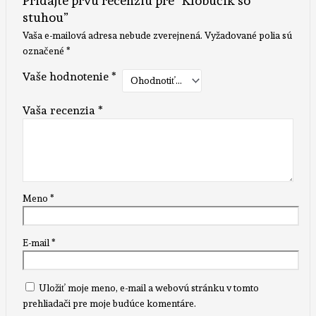
Pridajte prvú recenziu pre “Klobúčik so
stuhou”
Vaša e-mailová adresa nebude zverejnená.
Vyžadované polia sú
označené
*
Vaše hodnotenie
*
Vaša recenzia
*
Meno
*
E-mail
*
Uložiť moje meno, e-mail a webovú stránku v tomto
prehliadači pre moje budúce komentáre.