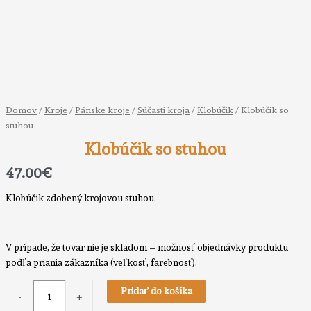
Domov
/
Kroje
/
Pánske kroje
/
Súčasti kroja
/
Klobúčik
/ Klobúčik so
stuhou
Klobúčik so stuhou
47.00
€
Klobúčik zdobený krojovou stuhou.
V prípade, že tovar nie je skladom – možnosť objednávky produktu
podľa priania zákazníka (veľkosť, farebnosť).
množstvo
Pridať do košíka
-
+
Klobúčik