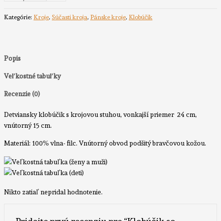
so
stuhou
Kategórie:
Kroje
,
Súčasti kroja
,
Pánske kroje
,
Klobúčik
Popis
Veľkostné tabuľky
Recenzie (0)
Detviansky klobúčik s krojovou stuhou, vonkajší priemer 24 cm,
vnútorný 15 cm.
Materiál: 100% vlna- filc. Vnútorný obvod podšitý bravčovou kožou.
Nikto zatiaľ nepridal hodnotenie.