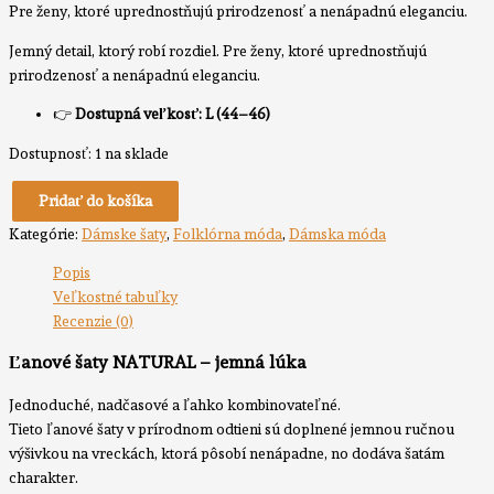
Pre ženy, ktoré uprednostňujú prirodzenosť a nenápadnú eleganciu.
Jemný detail, ktorý robí rozdiel. Pre ženy, ktoré uprednostňujú
prirodzenosť a nenápadnú eleganciu.
👉
Dostupná veľkosť: L (44–46)
Dostupnosť:
1 na sklade
Pridať do košíka
Kategórie:
Dámske šaty
,
Folklórna móda
,
Dámska móda
Popis
Veľkostné tabuľky
Recenzie (0)
Ľanové šaty NATURAL – jemná lúka
Jednoduché, nadčasové a ľahko kombinovateľné.
Tieto ľanové šaty v prírodnom odtieni sú doplnené jemnou ručnou
výšivkou na vreckách, ktorá pôsobí nenápadne, no dodáva šatám
charakter.