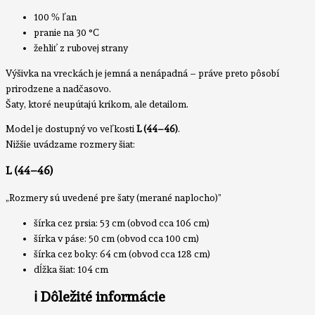
100 % ľan
pranie na 30 °C
žehliť z rubovej strany
Výšivka na vreckách je jemná a nenápadná – práve preto pôsobí
prirodzene a nadčasovo.
Šaty, ktoré neupútajú krikom, ale detailom.
Model je dostupný vo veľkosti
L (44–46)
.
Nižšie uvádzame rozmery šiat:
L (44–46)
„Rozmery sú uvedené pre šaty (merané naplocho)”
šírka cez prsia: 53 cm (obvod cca 106 cm)
šírka v páse: 50 cm (obvod cca 100 cm)
šírka cez boky: 64 cm (obvod cca 128 cm)
dĺžka šiat: 104 cm
ℹ️
Dôležité informácie