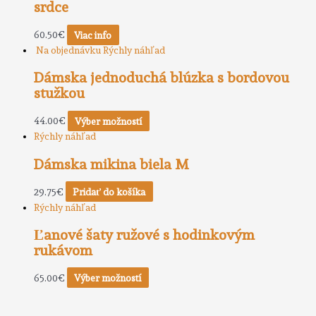
srdce
60.50
€
Viac info
Na objednávku
Rýchly náhľad
Dámska jednoduchá blúzka s bordovou
stužkou
44.00
€
Výber možností
Rýchly náhľad
Dámska mikina biela M
29.75
€
Pridať do košíka
Rýchly náhľad
Ľanové šaty ružové s hodinkovým
rukávom
65.00
€
Výber možností