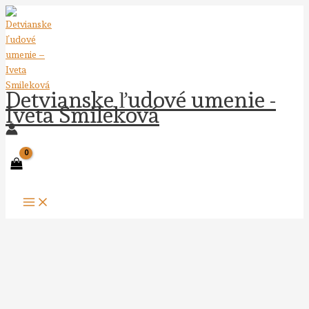
Preskočiť
na
obsah
Detvianske ľudové umenie -
Iveta Smileková