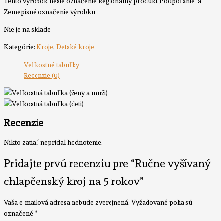
Tento výrobok nesie označenie Regionálny produkt Podpoľanie
a
Zemepisné označenie výrobku
Nie je na sklade
Kategórie:
Kroje
,
Detské kroje
Veľkostné tabuľky
Recenzie (0)
Recenzie
Nikto zatiaľ nepridal hodnotenie.
Pridajte prvú recenziu pre “Ručne vyšívaný
chlapčenský kroj na 5 rokov”
Vaša e-mailová adresa nebude zverejnená.
Vyžadované polia sú
označené
*