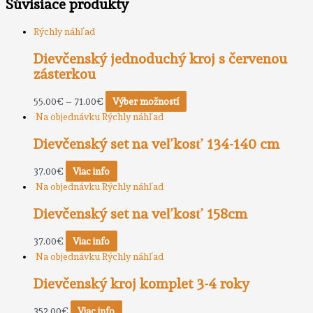
Súvisiace produkty
Rýchly náhľad
Dievčenský jednoduchý kroj s červenou
zásterkou
55.00
€
–
71.00
€
Výber možností
Na objednávku
Rýchly náhľad
Dievčenský set na veľkosť 134-140 cm
37.00
€
Viac info
Na objednávku
Rýchly náhľad
Dievčenský set na veľkosť 158cm
37.00
€
Viac info
Na objednávku
Rýchly náhľad
Dievčenský kroj komplet 3-4 roky
352.00
€
Viac info