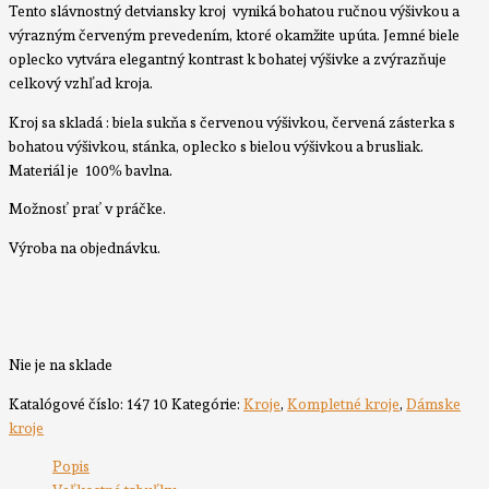
Tento slávnostný detviansky kroj vyniká bohatou ručnou výšivkou a
výrazným červeným prevedením, ktoré okamžite upúta. Jemné biele
oplecko vytvára elegantný kontrast k bohatej výšivke a zvýrazňuje
celkový vzhľad kroja.
Kroj sa skladá : biela sukňa s červenou výšivkou, červená zásterka s
bohatou výšivkou, stánka, oplecko s bielou výšivkou a brusliak.
Materiál je 100% bavlna.
Možnosť prať v práčke.
Výroba na objednávku.
Nie je na sklade
Katalógové číslo:
147 10
Kategórie:
Kroje
,
Kompletné kroje
,
Dámske
kroje
Popis