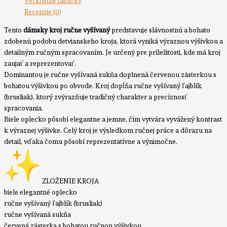
Veľkostné tabuľky
Recenzie (0)
Tento
dámsky kroj ručne vyšívaný
predstavuje slávnostnú a bohato
zdobenú podobu detvianskeho kroja, ktorá vyniká výraznou výšivkou a
detailným ručným spracovaním. Je určený pre príležitosti, kde má kroj
zaujať a reprezentovať.
Dominantou je ručne vyšívaná sukňa doplnená červenou zásterkou s
bohatou výšivkou po obvode. Kroj dopĺňa ručne vyšívaný ľajblík
(brusliak), ktorý zvýrazňuje tradičný charakter a precíznosť
spracovania.
Biele oplecko pôsobí elegantne a jemne, čím vytvára vyvážený kontrast
k výraznej výšivke. Celý kroj je výsledkom ručnej práce a dôrazu na
detail, vďaka čomu pôsobí reprezentatívne a výnimočne.
ZLOŽENIE KROJA
biele elegantné oplecko
ručne vyšívaný ľajblík (brusliak)
ručne vyšívaná sukňa
červená zásterka s bohatou ručnou výšivkou