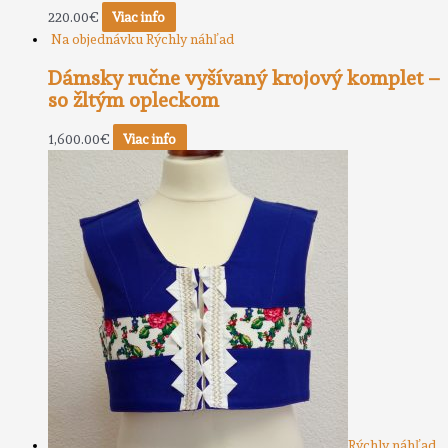
220.00
€
Viac info
Na objednávku
Rýchly náhľad
Dámsky ručne vyšívaný krojový komplet –
so žltým opleckom
1,600.00
€
Viac info
Rýchly náhľad