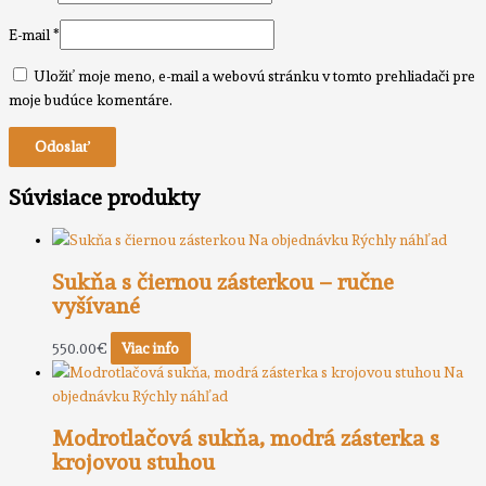
E-mail
*
Uložiť moje meno, e-mail a webovú stránku v tomto prehliadači pre
moje budúce komentáre.
Súvisiace produkty
Na objednávku
Rýchly náhľad
Sukňa s čiernou zásterkou – ručne
vyšívané
550.00
€
Viac info
Na
objednávku
Rýchly náhľad
Modrotlačová sukňa, modrá zásterka s
krojovou stuhou