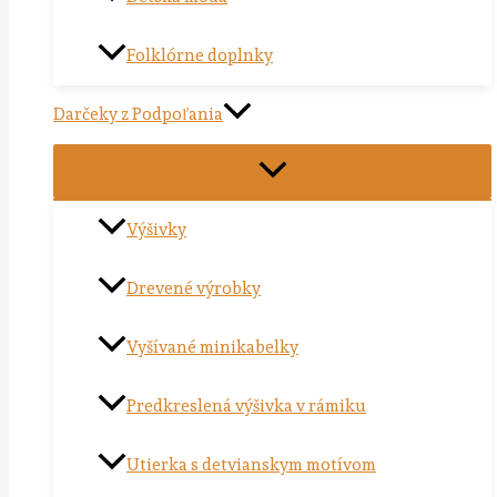
Folklórne doplnky
Darčeky z Podpoľania
Výšivky
Drevené výrobky
Vyšívané minikabelky
Predkreslená výšivka v rámiku
Utierka s detvianskym motívom