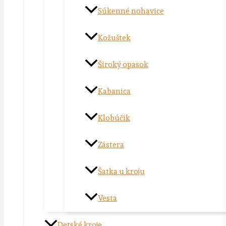
Súkenné nohavice
Kožuštek
Široký opasok
Kabanica
Klobúčik
Zástera
Šatka u kroju
Vesta
Detské kroje