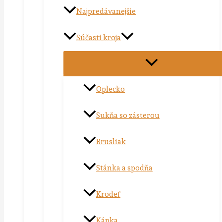
Najpredávanejšie
Súčasti kroja
Oplecko
Sukňa so zásterou
Brusliak
Stánka a spodňa
Krodeľ
Kápka