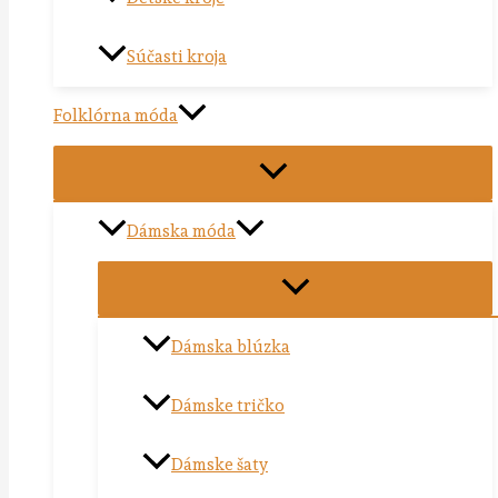
Súčasti kroja
Folklórna móda
Dámska móda
Dámska blúzka
Dámske tričko
Dámske šaty