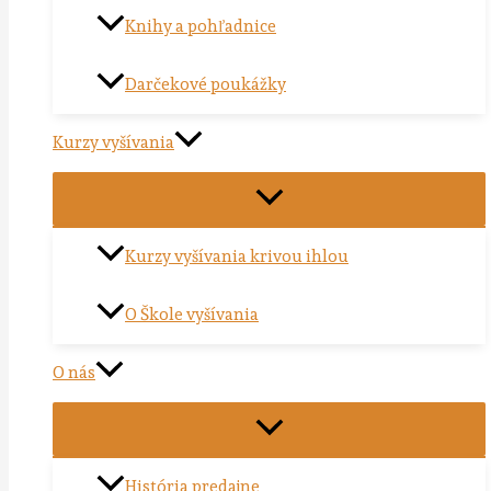
Knihy a pohľadnice
Darčekové poukážky
Kurzy vyšívania
Kurzy vyšívania krivou ihlou
O Škole vyšívania
O nás
História predajne