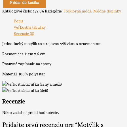
Pridať do košíka
Katalógové číslo:
172 04
Kategórie:
Folklórna móda
,
Módne doplnky
Popis
Veľkostné tabuľky
Recenzie (0)
Jednoduchý motýlik so strojovou výšivkou s ornementom
Rozmer: cca 11cm x 6 cm
Posuvné zapínanie na spony
Materiál: 100% polyester
Recenzie
Nikto zatiaľ nepridal hodnotenie.
Pridajte prvú recenziu pre “Motýlik s