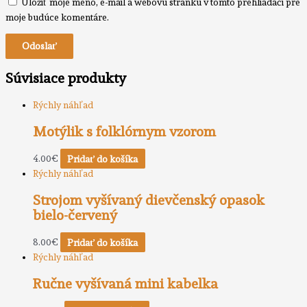
Uložiť moje meno, e-mail a webovú stránku v tomto prehliadači pre
moje budúce komentáre.
Súvisiace produkty
Rýchly náhľad
Motýlik s folklórnym vzorom
4.00
€
Pridať do košíka
Rýchly náhľad
Strojom vyšívaný dievčenský opasok
bielo-červený
8.00
€
Pridať do košíka
Rýchly náhľad
Ručne vyšívaná mini kabelka