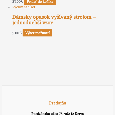
23.00
€
Pridať do košíka
Rýchly náhľad
Dámsky opasok vyšívaný strojom –
jednoduchší vzor
9.00
€
Výber možností
Predajňa
Partizánska ulica 75, 962 12 Detva