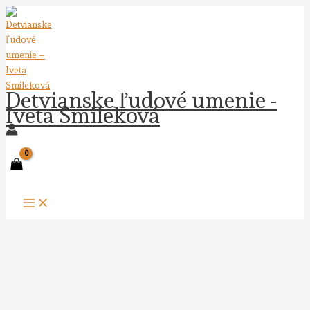
Preskočiť
na
obsah
Detvianske ľudové umenie -
Iveta Smileková