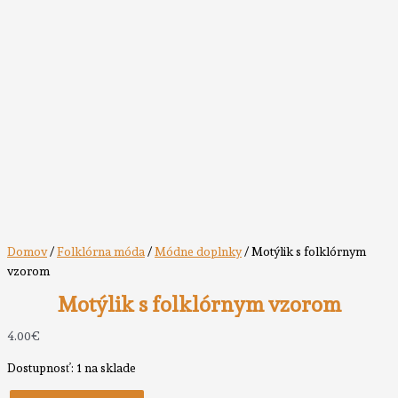
Domov
/
Folklórna móda
/
Módne doplnky
/ Motýlik s folklórnym
vzorom
Motýlik s folklórnym vzorom
4.00
€
Dostupnosť:
1 na sklade