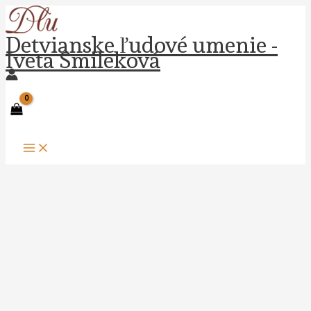
Preskočiť
na
Detvianske ľudové umenie -
obsah
Iveta Smileková