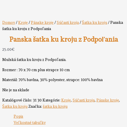
Domov
/
Kroje
/
Pánske kroje
/
Súčasti kroja
/
Šatka ku kroju
/ Panska
šatka ku kroju z Podpoľania
Panska šatka ku kroju z Podpoľania
25.00
€
Mužská šatka ku kroju z Podpoľania.
Rozmer : 70 x 70 cm plus strapce 10 cm
Materiál: 70% bavlna, 30% polyester, strapce: 100% bavlna
Nie je na sklade
Katalógové číslo:
31 30
Kategórie:
Kroje
,
Súčasti kroja
,
Pánske kroje
,
Šatka ku kroju
Značka:
šatka ku kroju
Popis
Veľkostné tabuľky