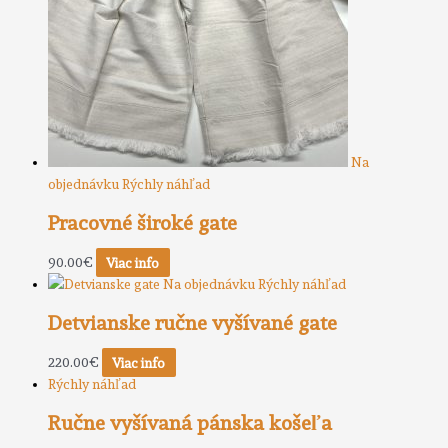
Na
objednávku
Rýchly náhľad
Pracovné široké gate
90.00
€
Viac info
Na objednávku
Rýchly náhľad
Detvianske ručne vyšívané gate
220.00
€
Viac info
Rýchly náhľad
Ručne vyšívaná pánska košeľa